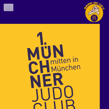
Startseite
Judotraining
Die Gürtelprüfung
Impressionen
Kontakt
Wegbeschreibung
Impressum